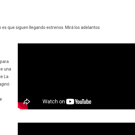
o es que siguen llegando estrenos. Mirá los adelantos.
 para
ree una
ce La
aginó:
ce