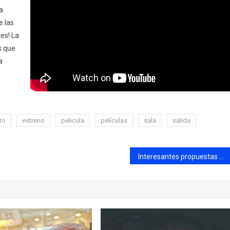
a
e las
es! La
s que
a
to
estreno
pelicula
películas
sala
salida
Interesantes propuestas para disfrutar