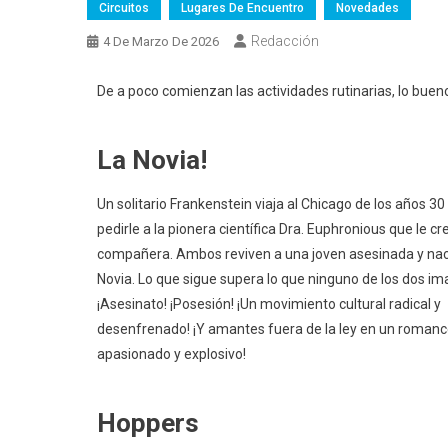
Circuitos
Lugares De Encuentro
Novedades
Redacción
4 De Marzo De 2026
De a poco comienzan las actividades rutinarias, lo buen
La Novia!
Un solitario Frankenstein viaja al Chicago de los años 30
pedirle a la pionera científica Dra. Euphronious que le c
compañera. Ambos reviven a una joven asesinada y na
Novia. Lo que sigue supera lo que ninguno de los dos im
¡Asesinato! ¡Posesión! ¡Un movimiento cultural radical y
desenfrenado! ¡Y amantes fuera de la ley en un roman
apasionado y explosivo!
Hoppers