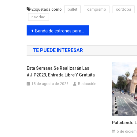
Etiquetada como
ballet
campismo
córdoba
navidad
Banda de estrenos para palpitar el finde
TE PUEDE INTERESAR
Esta Semana Se Realizarán Las
#JIP2023, Entrada Libre Y Gratuita
18 de agosto de 2023
Redacción
Palpitando L
5 de diciem