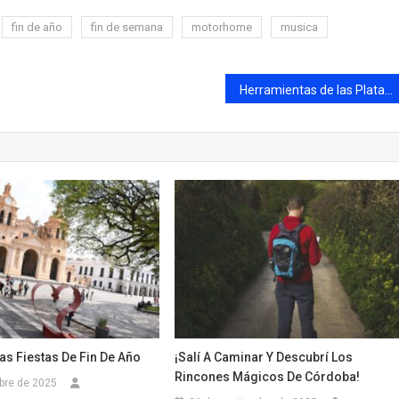
fin de año
fin de semana
motorhome
musica
Herramientas de las Plataformas digitales
as Fiestas De Fin De Año
¡Salí A Caminar Y Descubrí Los
Rincones Mágicos De Córdoba!
bre de 2025