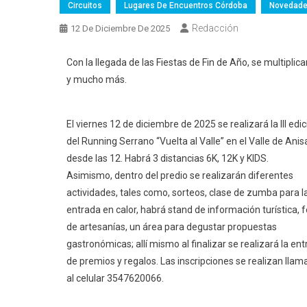
Circuitos
Lugares De Encuentros Córdoba
Novedad
Redacción
12 De Diciembre De 2025
Con la llegada de las Fiestas de Fin de Año, se multiplica
y mucho más.
El viernes 12 de diciembre de 2025 se realizará la III edi
del Running Serrano “Vuelta al Valle” en el Valle de Anis
desde las 12. Habrá 3 distancias 6K, 12K y KIDS.
Asimismo, dentro del predio se realizarán diferentes
actividades, tales como, sorteos, clase de zumba para l
entrada en calor, habrá stand de información turística, f
de artesanías, un área para degustar propuestas
gastronómicas; allí mismo al finalizar se realizará la en
de premios y regalos. Las inscripciones se realizan lla
al celular 3547620066.