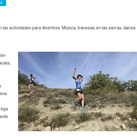
es
n las actividades para divertirse. Música, travesías en las sierras, danza
ción
acate,
a
eria
trega
mando