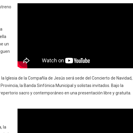
estreno
na
ella
ne un
siguen
, la Iglesia de la Compañía de Jesús será sede del Concierto de Navidad,
ovincia, la Banda Sinfónica Municipal y solistas invitados. Bajo la
repertorio sacro y contemporáneo en una presentación libre y gratuita.
, la