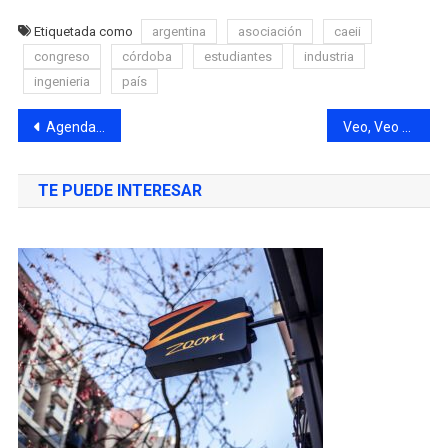
Etiquetada como
argentina
asociación
caeii
congreso
córdoba
estudiantes
industria
ingenieria
país
Agenda de actividades para todos los gustos
Veo, Veo ¿Qué ves? Más estrenos ¡Vamos!¡Vamos!
TE PUEDE INTERESAR