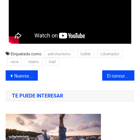
Etiquetada como
astroturismo
ballet
Libertador
race
teatro
trail
Nuevos estrenos para disfrutar en pantalla grande
El concurso federal que conecta a jóvenes emprendedores de todo el país
TE PUEDE INTERESAR