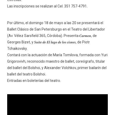
Las inscripciones se realizan al Cel. 351 757-4791.
Por último, el domingo 18 de mayo a las 20 se presentará el
Ballet Clásico de San Petersburgo en el Teatro del Libertador
(Av. Vélez Sarsfield 365, Córdoba). Presenta 𝑪𝒂𝒓𝒎𝒆𝒏, de
Georges Bizet, y 𝑺𝒖𝒊𝒕𝒆 𝒅𝒆 𝑬𝒍 𝒍𝒂𝒈𝒐 𝒅𝒆 𝒍𝒐𝒔 𝒄𝒊𝒔𝒏𝒆𝒔, de Piotr
Tchaikovsky.
Contará con la actuación de María Tomilova, formada con Yuri
Grigorovivh, reconocido maestro de ballet, coreógrafo, titular
del ballet del Bolshoi, y Alexander Volchkov, primer bailarín del
ballet del teatro Bolshoi.
Entradas en boleterías del teatro.