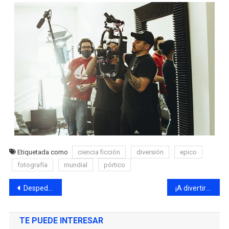
Etiquetada como
ciencia ficción
diversión
epico
fotografía
mundial
pórtico
Despedimos junio a pleno, que el frío no te intimide
¡A divertirse!
TE PUEDE INTERESAR