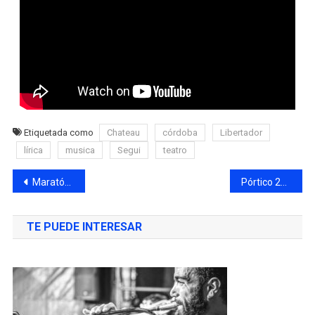
Etiquetada como
Chateau
córdoba
Libertador
lírica
musica
Segui
teatro
Maratón de estrenos ¡Poné Primera!
Pórtico 2025. ¡Evolución! Sin límites para la imaginación
TE PUEDE INTERESAR