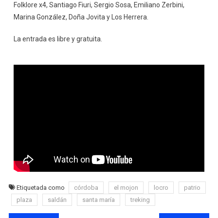
Folklore x4, Santiago Fiuri, Sergio Sosa, Emiliano Zerbini,
Marina González, Doña Jovita y Los Herrera.
La entrada es libre y gratuita.
Etiquetada como
córdoba
el mojon
locro
patrio
plaza
saldán
santa maría
treking