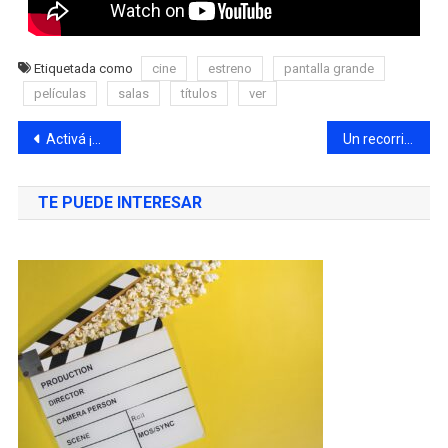
Etiquetada como
cine
estreno
pantalla grande
películas
salas
títulos
ver
Activá ¡Vacaciones! Con más conocimientos gratis y prepárate para emprender el 2025
Un recorrido por los imperdibles festivales en Córdoba, buen morfi y mucha diversión
TE PUEDE INTERESAR