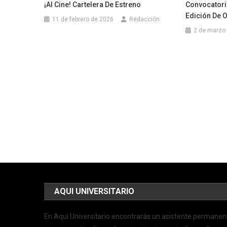
¡Al Cine! Cartelera De Estreno
Convocatori
Edición De 
11 de febrero de 2026
Redacción
2 de marzo
AQUI UNIVERSITARIO
En Aquí Universitario encontrarás un asistente permanen