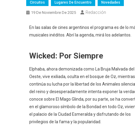
Circuitos
Lugares De Encuentro
Novedades
Redacción
19 De Noviembre De 2025
En las salas de cines argentinos el programa es de lo má
musicales inéditos. Abrí la agenda, mirá los adelantos.
Wicked: Por Siempre
Elphaba, ahora demonizada como La Bruja Malvada del
Oeste, vive exiliada, oculta en el bosque de Oz, mientras
continúa su lucha por la libertad de los Animales silenci
del reino y desesperadamente intenta exponer la verda
conoce sobre El Mago Glinda, por su parte, se ha conver
en el glamoroso símbolo de la Bondad en todo Oz, vivie
el palacio de la Ciudad Esmeralda y disfrutando de los
privilegios de la fama y la popularidad.