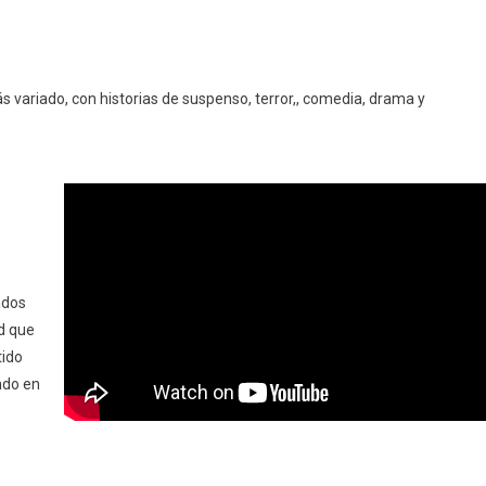
s variado, con historias de suspenso, terror,, comedia, drama y
ados
d que
tido
ndo en