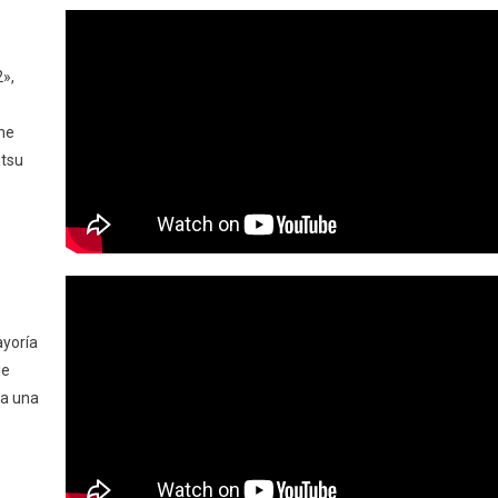
2»,
The
utsu
ayoría
je
 a una