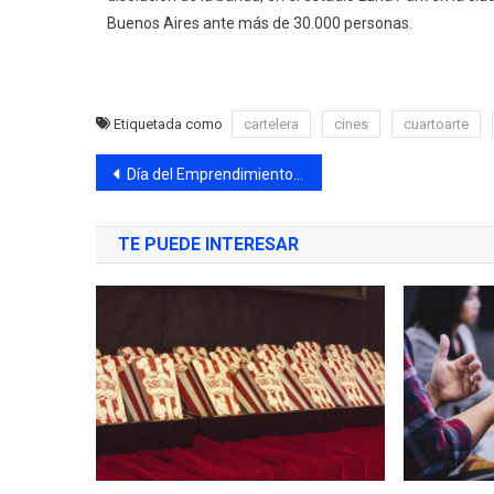
Buenos Aires ante más de 30.000 personas.
Etiquetada como
cartelera
cines
cuartoarte
Día del Emprendimiento Junior de IE 2025
TE PUEDE INTERESAR