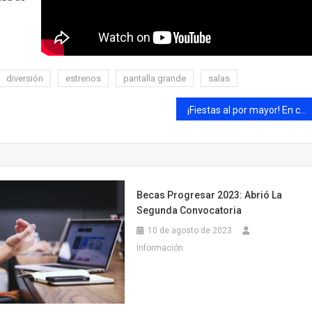
diversión
estrenos
pantalla grande
salas
¡Fiestas al por mayor! En cada rincón de la provincia hay un motivo para celebrar
Becas Progresar 2023: Abrió La
Segunda Convocatoria
10 de agosto de 2023
Información