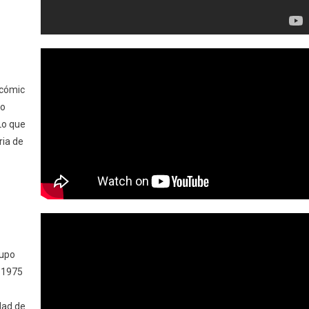
 cómic
lo
 Lo que
ria de
rupo
e 1975
udad de