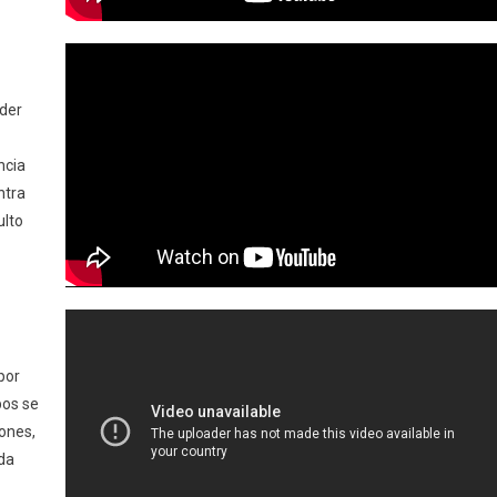
íder
ncia
ntra
ulto
por
bos se
iones,
ada