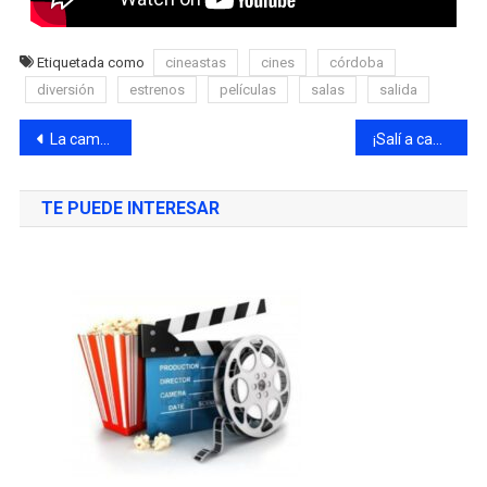
Etiquetada como
cineastas
cines
córdoba
diversión
estrenos
películas
salas
salida
La campaña “Doná Plasma” llega al Pabellón Argentina
¡Salí a caminar y descubrí los rincones mágicos de Córdoba!
TE PUEDE INTERESAR