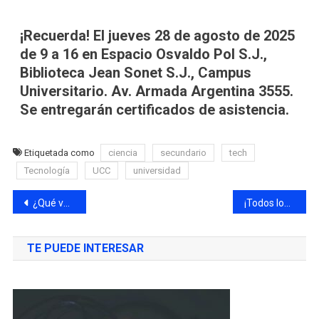
¡Recuerda! El jueves 28 de agosto de 2025
de 9 a 16 en Espacio Osvaldo Pol S.J.,
Biblioteca Jean Sonet S.J., Campus
Universitario. Av. Armada Argentina 3555.
Se entregarán certificados de asistencia.
Etiquetada como
ciencia
secundario
tech
Tecnología
UCC
universidad
¿Qué vas hacer el finde? Legos, Maratón y una sesión de piano ¿te animás?
¡Todos los estrenos para disfrutar en la pantalla grande!
TE PUEDE INTERESAR