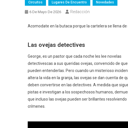
Circuitos
Lugares De Encuentro
Novedades
Redacción
6 De Mayo De 2026
Acomodate en la butaca porque la cartelera se llena de n
Las ovejas detectives
George, es un pastor que cada noche les lee novelas
detectivescas a sus queridas ovejas, convencido de que
pueden entenderlas. Pero cuando un misterioso inciden
altera la vida en la granja, las ovejas se dan cuenta de q
deben convertirse en las detectives. A medida que sigu
pistas e investigan a los sospechosos humanos, demue
que incluso las ovejas pueden ser brillantes resolviendo
crímenes.