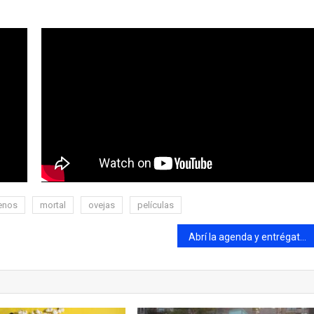
enos
mortal
ovejas
películas
Abrí la agenda y entrégate al disfrute