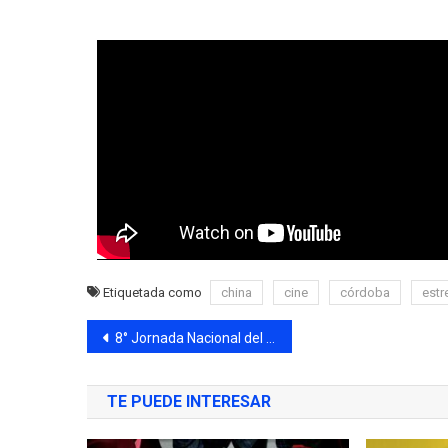
Etiquetada como
china
cine
córdoba
estr
8° Jornada Nacional del Reciclaje
TE PUEDE INTERESAR