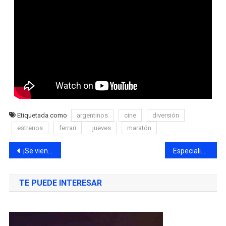
Etiquetada como
argentinos
cine
diversión
estrenos
ferrari
jueves
maratón
¡Se viene el M2O Máster Open Series!
Especialización en Lenguaje y Comunicación Digital
TE PUEDE INTERESAR