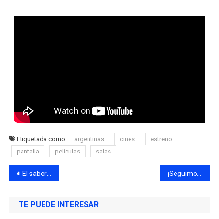
Etiquetada como
argentinas
cines
estreno
pantalla
películas
salas
El saber no ocupa lugar, sacale jugo al invierno
¡Seguimos en Modo OFF! Las vacaciones de invierno siguen en pie
TE PUEDE INTERESAR