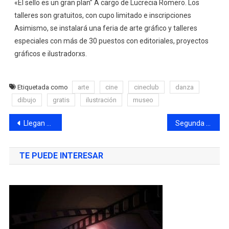
«El sello es un gran plan” A cargo de Lucrecia Romero. Los
talleres son gratuitos, con cupo limitado e inscripciones
Asimismo, se instalará una feria de arte gráfico y talleres
especiales con más de 30 puestos con editoriales, proyectos
gráficos e ilustradorxs.
Etiquetada como
arte
cine
cineclub
danza
dibujo
gratis
ilustración
museo
Llegan estrenos a la pantalla grande ¡A disfrutar!
Segunda Caminata por la Paz: un desafío social
TE PUEDE INTERESAR