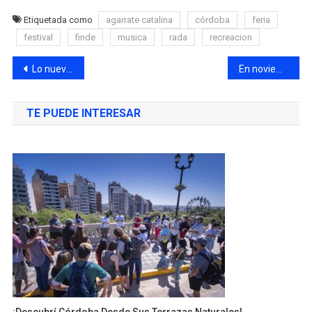
Etiquetada como
agarrate catalina
córdoba
feria
festival
finde
musica
rada
recreacion
Lo nuevo que llega a la pantalla grande
En noviembre se realizará TEDxCórdoba 2025
TE PUEDE INTERESAR