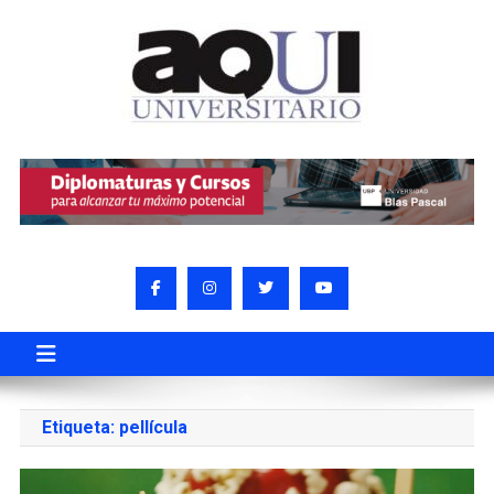
Etiqueta:
pellícula