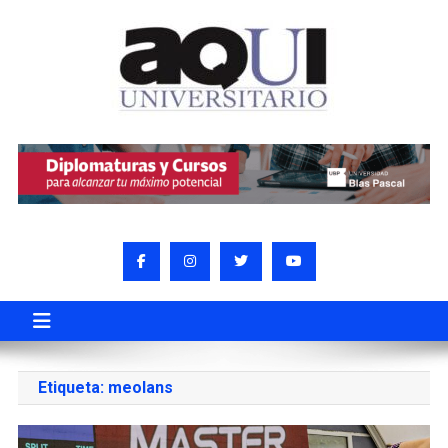
Etiqueta:
meolans