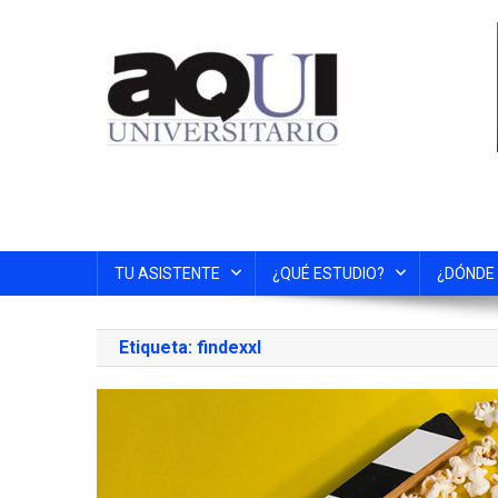
TU ASISTENTE
¿QUÉ ESTUDIO?
¿DÓNDE
Etiqueta:
findexxl