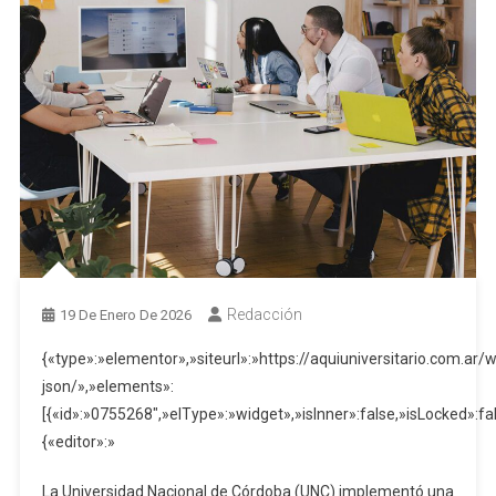
Redacción
19 De Enero De 2026
{«type»:»elementor»,»siteurl»:»https://aquiuniversitario.com.ar/
json/»,»elements»:
[{«id»:»0755268″,»elType»:»widget»,»isInner»:false,»isLocked»:fal
{«editor»:»
La Universidad Nacional de Córdoba (UNC) implementó una